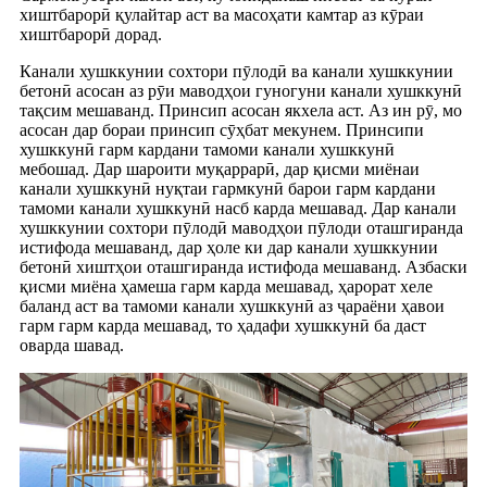
хиштбарорӣ қулайтар аст ва масоҳати камтар аз кӯраи
хиштбарорӣ дорад.
Канали хушккунии сохтори пӯлодӣ ва канали хушккунии
бетонӣ асосан аз рӯи маводҳои гуногуни канали хушккунӣ
тақсим мешаванд. Принсип асосан якхела аст. Аз ин рӯ, мо
асосан дар бораи принсип сӯҳбат мекунем. Принсипи
хушккунӣ гарм кардани тамоми канали хушккунӣ
мебошад. Дар шароити муқаррарӣ, дар қисми миёнаи
канали хушккунӣ нуқтаи гармкунӣ барои гарм кардани
тамоми канали хушккунӣ насб карда мешавад. Дар канали
хушккунии сохтори пӯлодӣ маводҳои пӯлоди оташгиранда
истифода мешаванд, дар ҳоле ки дар канали хушккунии
бетонӣ хиштҳои оташгиранда истифода мешаванд. Азбаски
қисми миёна ҳамеша гарм карда мешавад, ҳарорат хеле
баланд аст ва тамоми канали хушккунӣ аз ҷараёни ҳавои
гарм гарм карда мешавад, то ҳадафи хушккунӣ ба даст
оварда шавад.