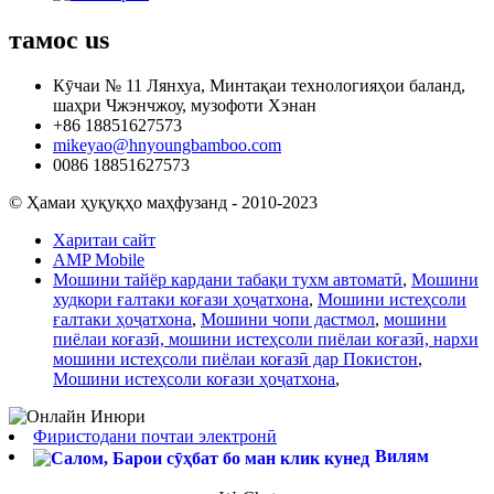
тамос
us
Кӯчаи № 11 Лянхуа, Минтақаи технологияҳои баланд,
шаҳри Чжэнчжоу, музофоти Хэнан
+86 18851627573
mikeyao@hnyoungbamboo.com
0086 18851627573
© Ҳамаи ҳуқуқҳо маҳфузанд - 2010-2023
Харитаи сайт
AMP Mobile
Мошини тайёр кардани табақи тухм автоматӣ
,
Мошини
худкори ғалтаки коғази ҳоҷатхона
,
Мошини истеҳсоли
ғалтаки ҳоҷатхона
,
Мошини чопи дастмол
,
мошини
пиёлаи коғазӣ, мошини истеҳсоли пиёлаи коғазӣ, нархи
мошини истеҳсоли пиёлаи коғазӣ дар Покистон
,
Мошини истеҳсоли коғази ҳоҷатхона
,
Фиристодани почтаи электронӣ
Вилям