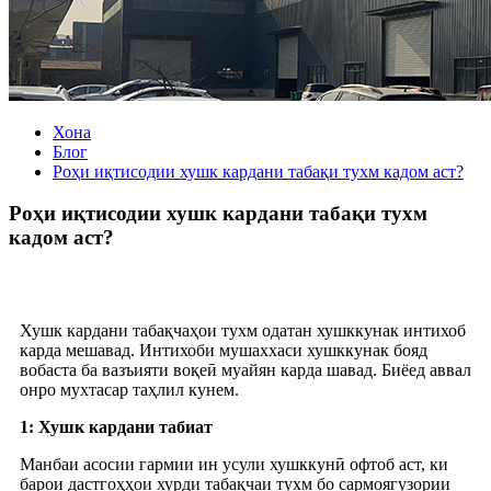
Хона
Блог
Роҳи иқтисодии хушк кардани табақи тухм кадом аст?
Роҳи иқтисодии хушк кардани табақи тухм
кадом аст?
Хушк кардани табақчаҳои тухм одатан хушккунак интихоб
карда мешавад. Интихоби мушаххаси хушккунак бояд
вобаста ба вазъияти воқеӣ муайян карда шавад. Биёед аввал
онро мухтасар таҳлил кунем.
1: Хушк кардани табиат
Манбаи асосии гармии ин усули хушккунӣ офтоб аст, ки
барои дастгоҳҳои хурди табақчаи тухм бо сармоягузории