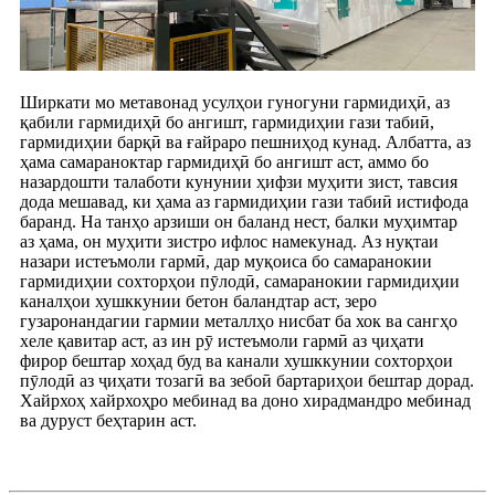
Ширкати мо метавонад усулҳои гуногуни гармидиҳӣ, аз
қабили гармидиҳӣ бо ангишт, гармидиҳии гази табиӣ,
гармидиҳии барқӣ ва ғайраро пешниҳод кунад. Албатта, аз
ҳама самараноктар гармидиҳӣ бо ангишт аст, аммо бо
назардошти талаботи кунунии ҳифзи муҳити зист, тавсия
дода мешавад, ки ҳама аз гармидиҳии гази табиӣ истифода
баранд. На танҳо арзиши он баланд нест, балки муҳимтар
аз ҳама, он муҳити зистро ифлос намекунад. Аз нуқтаи
назари истеъмоли гармӣ, дар муқоиса бо самаранокии
гармидиҳии сохторҳои пӯлодӣ, самаранокии гармидиҳии
каналҳои хушккунии бетон баландтар аст, зеро
гузаронандагии гармии металлҳо нисбат ба хок ва сангҳо
хеле қавитар аст, аз ин рӯ истеъмоли гармӣ аз ҷиҳати
фирор бештар хоҳад буд ва канали хушккунии сохторҳои
пӯлодӣ аз ҷиҳати тозагӣ ва зебоӣ бартариҳои бештар дорад.
Хайрхоҳ хайрхоҳро мебинад ва доно хирадмандро мебинад
ва дуруст беҳтарин аст.