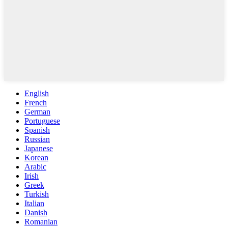
English
French
German
Portuguese
Spanish
Russian
Japanese
Korean
Arabic
Irish
Greek
Turkish
Italian
Danish
Romanian