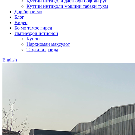
Қуттии интиқоли дастгоҳи бофтаи рӯй
Қуттии интиқоли мошини табақи тухм
Дар бораи мо
Блог
Видео
Бо мо тамос гиред
Имтиёзҳои истисноӣ
Купон
Нархномаи маҳсулот
Таҳлили фоида
English