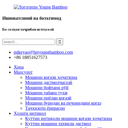
Инноватсионӣ ва боэътимод
Бо солҳои таҷрибаи истеҳсолӣ
mikeyao@hnyoungbamboo.com
+86 18851627573
Хона
Маҳсулот
Мошини коғази ҳоҷатхона
Мошини дастмолчасозӣ
Мошини бофтани рӯй
Мошини табақи тухм
Мошини пиёлаи коғазӣ
Мошини буридан ва печонидани коғаз
Таҷҳизоти ёрирасон
Ҳолати интиқол
Қуттии интиқоли мошини коғази ҳоҷатхона
Қуттии мошини таҳвили дастмол