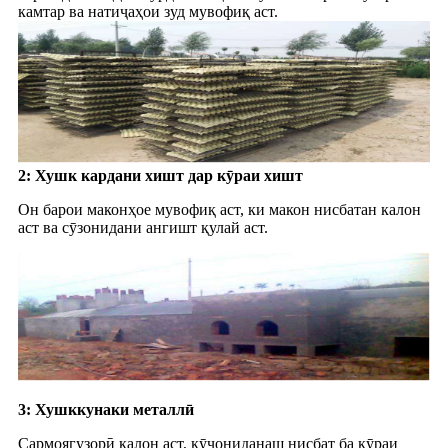
камтар ва натиҷаҳои зуд мувофиқ аст.
2: Хушк кардани хишт дар кӯраи хишт
Он барои маконҳое мувофиқ аст, ки макон нисбатан калон
аст ва сӯзонидани ангишт қулай аст.
3: Хушккунаки металлӣ
Сармоягузорӣ калон аст, кӯчониданаш нисбат ба кӯраи