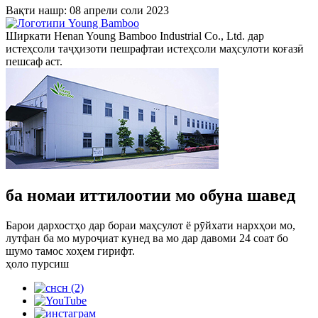
Вақти нашр: 08 апрели соли 2023
Ширкати Henan Young Bamboo Industrial Co., Ltd. дар
истеҳсоли таҷҳизоти пешрафтаи истеҳсоли маҳсулоти коғазӣ
пешсаф аст.
ба номаи иттилоотии мо обуна шавед
Барои дархостҳо дар бораи маҳсулот ё рӯйхати нархҳои мо,
лутфан ба мо муроҷиат кунед ва мо дар давоми 24 соат бо
шумо тамос хоҳем гирифт.
ҳоло пурсиш